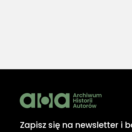
angiel
O tym, jak przypadek potrafi
zadecydować o całym życiu oraz
dar"
cenie, jak płaci się za sztukę...
Co sprawi
jako szcz
przestrzen
stosunek 
musi mie
Zapisz się na newsletter i 