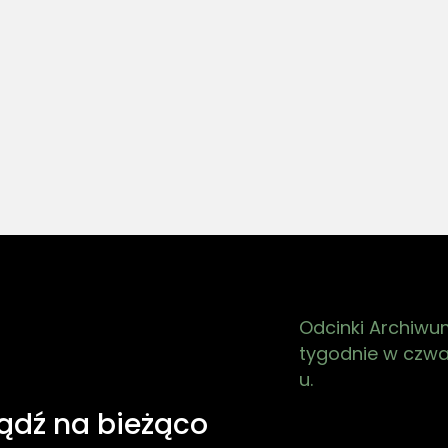
skie „gift”, czyli
na drugiego
człowieka"
ło, że czas wojny zapamiętał
O wadze życzliwości i szukani
ęśliwe dzieciństwo? Jak na
w codzienności, a także o ty
i lat zmieniał się jego
dlaczego zawsze warto „tak ż
do bycia twórcą? Czy artysta
zdążyć się poprawić”.
ć dyplomy szkół wyższych?
Odcinki Archiwu
tygodnie w czwar
u.
bądź na bieżąco