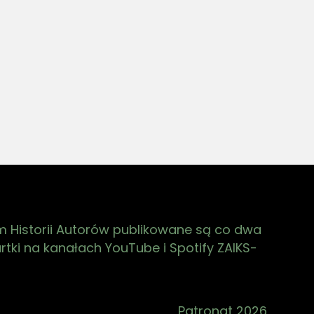
zapomnienia?"
Urodziła się w getcie warszawskim.
Jako półroczne niemowlę przewieziona
u nadziei
na aryjską stronę. W drewnianej
m,
skrzynce ukrytej pod cegłami miała
yć, żeby
tylko srebrną łyżeczkę z
wygrawerowanym imieniem Elżunia...
m Historii Autorów publikowane są co dwa
tki na kanałach YouTube i Spotify ZAIKS-
Patronat 2026